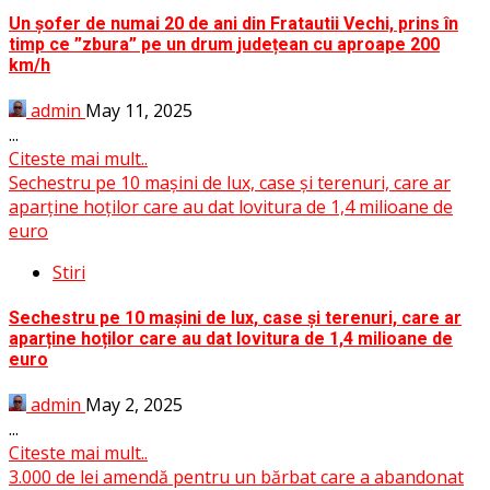
Un șofer de numai 20 de ani din Fratautii Vechi, prins în
timp ce ”zbura” pe un drum județean cu aproape 200
km/h
admin
May 11, 2025
...
Citeste mai mult..
Sechestru pe 10 mașini de lux, case și terenuri, care ar
aparține hoților care au dat lovitura de 1,4 milioane de
euro
Stiri
Sechestru pe 10 mașini de lux, case și terenuri, care ar
aparține hoților care au dat lovitura de 1,4 milioane de
euro
admin
May 2, 2025
...
Citeste mai mult..
3.000 de lei amendă pentru un bărbat care a abandonat