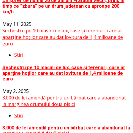
Un șofer de numai 20 de ani din Fratautii Vechi, prins în
timp ce ”zbura” pe un drum județean cu aproape 200
km/h
May 11, 2025
Sechestru pe 10 mașini de lux, case și terenuri, care ar
aparține hoților care au dat lovitura de 1,4 milioane de
euro
Stiri
Sechestru pe 10 mașini de lux, case și terenuri, care ar
aparține hoților care au dat lovitura de 1,4 milioane de
euro
May 2, 2025
3.000 de lei amendă pentru un bărbat care a abandonat
la marginea drumului două pisici
Stiri
3.000 de lei amendă pentru un bărbat care a abandonat la