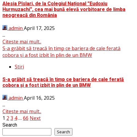
Alesia Pîslari, de la Colegiul Național ”Eudoxiu
Hurmuzachi”, cea mai bună elevă vorbitoare de limba
neogreacă din România
admin
April 17, 2025
...
Citeste mai mult..
S-a grăbit să treacă în timp ce bariera de cale ferată
cobora și a fost izbit în plin de un BMW
Stiri
S-a grăbit să treacă în timp ce bariera de cale ferată
cobora și a fost izbit în plin de un BMW
admin
April 16, 2025
...
Citeste mai mult..
Posts
1
2
3
4
…
66
Next
Search
pagination
Search