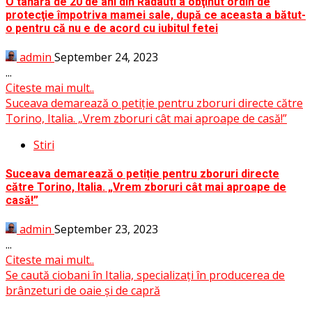
O tânără de 20 de ani din Radauti a obţinut ordin de
protecţie împotriva mamei sale, după ce aceasta a bătut-
o pentru că nu e de acord cu iubitul fetei
admin
September 24, 2023
...
Citeste mai mult..
Suceava demarează o petiție pentru zboruri directe către
Torino, Italia. „Vrem zboruri cât mai aproape de casă!”
Stiri
Suceava demarează o petiție pentru zboruri directe
către Torino, Italia. „Vrem zboruri cât mai aproape de
casă!”
admin
September 23, 2023
...
Citeste mai mult..
Se caută ciobani în Italia, specializați în producerea de
brânzeturi de oaie și de capră