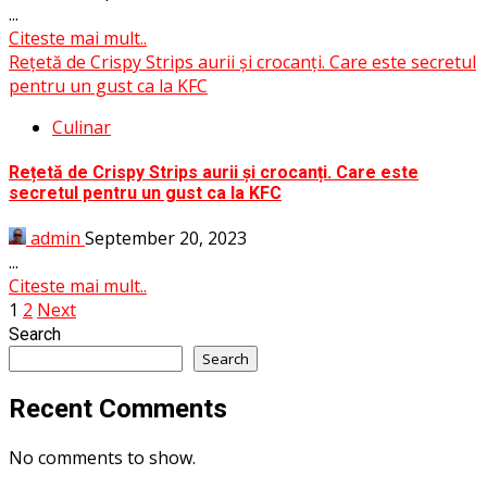
...
Citeste mai mult..
Rețetă de Crispy Strips aurii și crocanți. Care este secretul
pentru un gust ca la KFC
Culinar
Rețetă de Crispy Strips aurii și crocanți. Care este
secretul pentru un gust ca la KFC
admin
September 20, 2023
...
Citeste mai mult..
Posts
1
2
Next
Search
pagination
Search
Recent Comments
No comments to show.