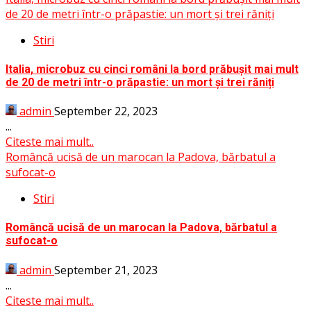
de 20 de metri într-o prăpastie: un mort și trei răniți
Stiri
Italia, microbuz cu cinci români la bord prăbușit mai mult
de 20 de metri într-o prăpastie: un mort și trei răniți
admin
September 22, 2023
...
Citeste mai mult..
Româncă ucisă de un marocan la Padova, bărbatul a
sufocat-o
Stiri
Româncă ucisă de un marocan la Padova, bărbatul a
sufocat-o
admin
September 21, 2023
...
Citeste mai mult..