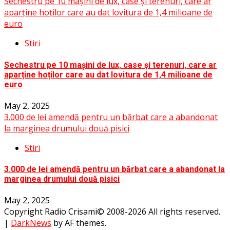
Sechestru pe 10 mașini de lux, case și terenuri, care ar
aparține hoților care au dat lovitura de 1,4 milioane de
euro
Stiri
Sechestru pe 10 mașini de lux, case și terenuri, care ar
aparține hoților care au dat lovitura de 1,4 milioane de
euro
May 2, 2025
3.000 de lei amendă pentru un bărbat care a abandonat
la marginea drumului două pisici
Stiri
3.000 de lei amendă pentru un bărbat care a abandonat la
marginea drumului două pisici
May 2, 2025
Copyright Radio Crisami© 2008-2026 All rights reserved.
|
DarkNews
by AF themes.