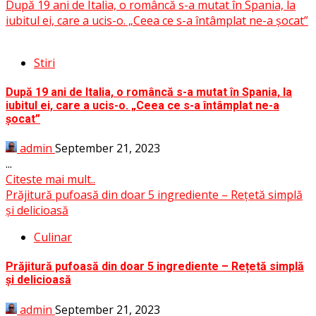
După 19 ani de Italia, o româncă s-a mutat în Spania, la
iubitul ei, care a ucis-o. „Ceea ce s-a întâmplat ne-a șocat”
Stiri
După 19 ani de Italia, o româncă s-a mutat în Spania, la
iubitul ei, care a ucis-o. „Ceea ce s-a întâmplat ne-a
șocat”
admin
September 21, 2023
...
Citeste mai mult..
Prăjitură pufoasă din doar 5 ingrediente – Rețetă simplă
și delicioasă
Culinar
Prăjitură pufoasă din doar 5 ingrediente – Rețetă simplă
și delicioasă
admin
September 21, 2023