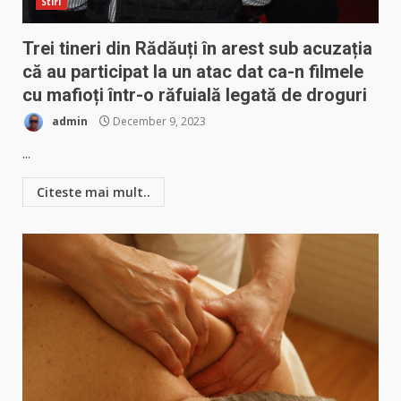
Stiri
Trei tineri din Rădăuți în arest sub acuzația
că au participat la un atac dat ca-n filmele
cu mafioți într-o răfuială legată de droguri
admin
December 9, 2023
...
Citeste mai mult..