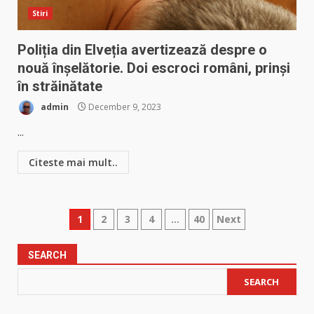
Stiri
Poliția din Elveția avertizează despre o
nouă înșelătorie. Doi escroci români, prinși
în străinătate
admin
December 9, 2023
...
Citeste mai mult..
Posts
1
2
3
4
…
40
Next
pagination
SEARCH
SEARCH