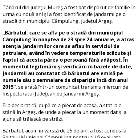
Tânărul din judeţul Mureş a fost dat dispărut de familie în
urmă cu nouă ani și a fost identificat de jandarmi pe o
stradă din municipiul Câmpulung, județul Argeș.
„Bărbatul, care se afla pe o stradă din municipiul
Câmpulung în noaptea de 23 spre 24 ianuarie, a atras
atenţia jandarmilor care se aflau în serviciul de
patrulare, având în vedere temperaturile scăzute şi
faptul că acesta părea o persoană fără adăpost. În
momentul legitimării şi verificării în bazele de date,
jandarmii au constatat că bărbatul are emisă pe
numele său o semnalare de dispariţie încă din anul
2015”
, se arată într-un comunicat transmis miercuri de
Inspectoratul Judeţean de Jandarmi Argeş.
El a declarat că, după ce a plecat de acasă, a stat la o
stână în Argeș, de unde a plecat la un moment dat și a
ajuns să trăiască pe străzi.
Bărbatul, acum în vârstă de 25 de ani, a fost condus la
Spitalul Municipal Câmpulung pentru a-i fi evaluată