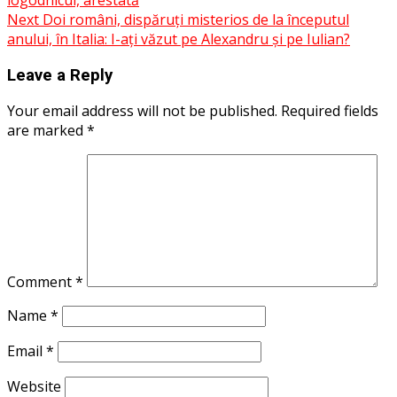
navigation
Next
Doi români, dispăruți misterios de la începutul
anului, în Italia: I-ați văzut pe Alexandru și pe Iulian?
Leave a Reply
Your email address will not be published.
Required fields
are marked
*
Comment
*
Name
*
Email
*
Website