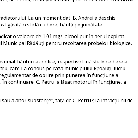
 radiatorului. La un moment dat, B. Andrei a deschis
fost găsită o sticlă cu bere, băută pe jumătate.
dicat o valoare de 1.01 mg/l alcool pur în aerul expirat
lul Municipal Rădăuţi pentru recoltarea probelor biologice,
onsumat băuturi alcoolice, respectiv două sticle de bere a
Petru, care l-a condus pe raza municipiului Rădăuți, lucru
ul regulamentar de oprire prin punerea în funcțiune a
n continuare, C. Petru, a lăsat motorul în funcțiune, a
sau a altor substanțe”, față de C. Petru și a infracțiunii de