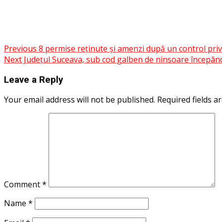
Messenger
WhatsApp
Twitter
Post
Previous
8 permise reținute și amenzi după un control privi
Share
Next
Județul Suceava, sub cod galben de ninsoare începând
navigation
Leave a Reply
Your email address will not be published.
Required fields 
Comment
*
Name
*