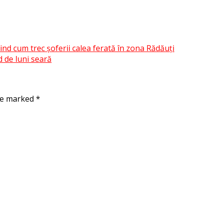
nd cum trec șoferii calea ferată în zona Rădăuți
 de luni seară
are marked
*