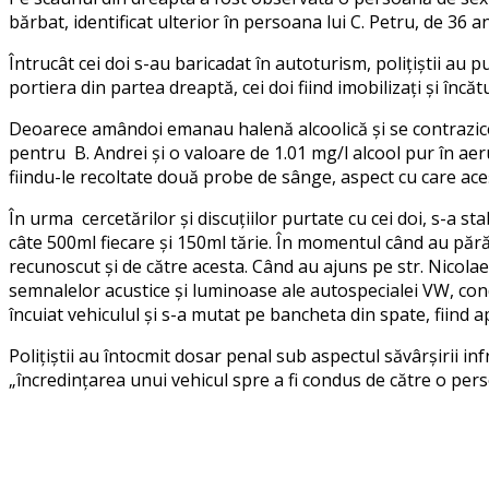
bărbat, identificat ulterior în persoana lui C. Petru, de 36 an
Întrucât cei doi s-au baricadat în autoturism, polițiștii au
portiera din partea dreaptă, cei doi fiind imobilizați și încă
Deoarece amândoi emanau halenă alcoolică și se contraziceau 
pentru B. Andrei și o valoare de 1.01 mg/l alcool pur în aer
fiindu-le recoltate două probe de sânge, aspect cu care aceș
În urma cercetărilor și discuțiilor purtate cu cei doi, s-a s
câte 500ml fiecare și 150ml tărie. În momentul când au părăsi
recunoscut și de către acesta. Când au ajuns pe str. Nicolae
semnalelor acustice și luminoase ale autospecialei VW, con
încuiat vehiculul și s-a mutat pe bancheta din spate, fiind apo
Polițiștii au întocmit dosar penal sub aspectul săvârșirii inf
„încredințarea unui vehicul spre a fi condus de către o pers
Facebook