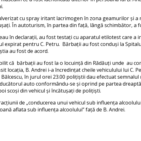
i.
 pulverizat cu spray iritant lacrimogen în zona geamurilor și a
tușați. În autoturism, în partea din față, lângă schimbător, a 
în declarații, au fost testați cu aparatul etilotest care a in
ul expirat pentru C. Petru. Bărbații au fost conduși la Spita
tia au fost de acord.
tabilit că bărbații au fost la o locuință din Rădăuți unde au c
t locația, B. Andrei i-a încredințat cheile vehiculului lui C. 
 Bălcescu, în jurul orei 23.00 polițiștii dau efectuat semnal
ducătorul auto conformându-se și oprind pe partea dreaptă. Î
i scoși din vehicul și încătușați de polițiști.
racțiunii de „conducerea unui vehicul sub influența alcoolului 
oană aflata sub influența alcoolului” față de B. Andrei.