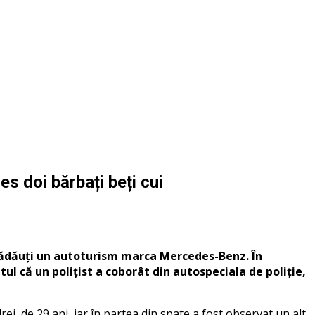
s doi bărbați beți cui
l Rădăuți un autoturism marca Mercedes-Benz. În
l că un polițist a coborât din autospeciala de poliție,
ei, de 29 ani, iar în partea din spate a fost observat un alt