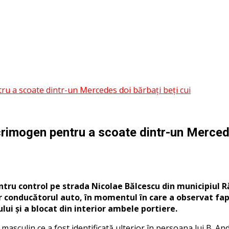
ntru a scoate dintr-un Mercedes doi bărbați beți cui
lacrimogen pentru a scoate dintr-un Mercede
 pentru control pe strada Nicolae Bălcescu din municipiu
 conducătorul auto, în momentul în care a observat faptu
ui și a blocat din interior ambele portiere.
sculin ce a fost identificată ulterior în persoana lui B. Andr