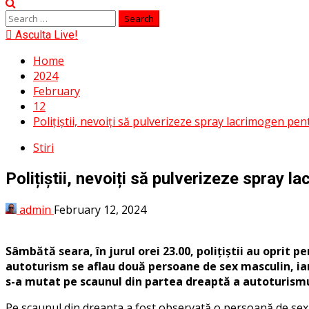
Menu
Search
for:
Asculta Live!
Home
2024
February
12
Polițiștii, nevoiți să pulverizeze spray lacrimogen pe
Stiri
Polițiștii, nevoiți să pulverizeze spray 
admin
February 12, 2024
Sâmbătă seara, în jurul orei 23.00, polițiștii au oprit
autoturism se aflau două persoane de sex masculin, iar
s-a mutat pe scaunul din partea dreaptă a autoturismul
Pe scaunul din dreapta a fost observată o persoană de sex ma