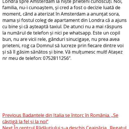
Londra spre Amsterdam la niște prieteni cunoscuți. Noi,
familia, nu-i cunoaștem, și cred a fost o decizie luată de
moment, când a aterizat în Amsterdam a anunțat sora,
mama și fostul coleg de apartament din Londra că a ajuns
cu bine și că așteaptă taxiul. De atunci nu a mai răspuns
la numărul de telefon și nici pe whatsapp. Este un copil
bun, nu are vicii rele, gânduri sinucigașe, nu prea avea
prieteni, rog ca Domnul să lucreze prin fiecare dintre voi
și să îl găsim sănătos și bine. Vă mulțumesc mult! Atașez
nr meu de telefon: 0752811256”.
Facebook
Messenger
WhatsApp
Twitter
Post
Previous
Badantele din Italia se întorc în România. „Se
Share
câștigă la fel și la noi”
navigation
Next
În centrul Rădăuțiului s-a deschis Ceainăria „Regatul