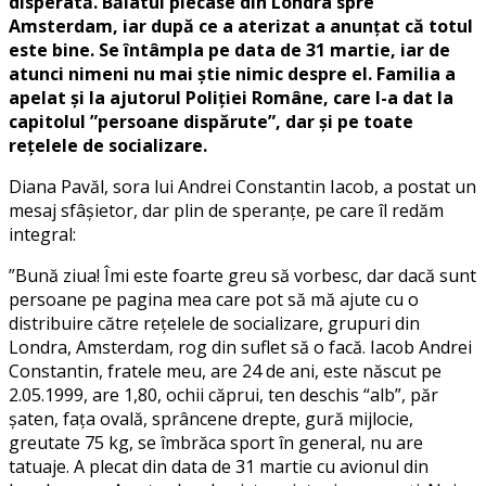
disperată. Băiatul plecase din Londra spre
Amsterdam, iar după ce a aterizat a anunțat că totul
este bine. Se întâmpla pe data de 31 martie, iar de
atunci nimeni nu mai știe nimic despre el. Familia a
apelat și la ajutorul Poliției Române, care l-a dat la
capitolul ”persoane dispărute”, dar și pe toate
rețelele de socializare.
Diana Pavăl, sora lui Andrei Constantin Iacob, a postat un
mesaj sfâșietor, dar plin de speranțe, pe care îl redăm
integral:
”Bună ziua! Îmi este foarte greu să vorbesc, dar dacă sunt
persoane pe pagina mea care pot să mă ajute cu o
distribuire către rețelele de socializare, grupuri din
Londra, Amsterdam, rog din suflet să o facă. Iacob Andrei
Constantin, fratele meu, are 24 de ani, este născut pe
2.05.1999, are 1,80, ochii căprui, ten deschis “alb”, păr
șaten, fața ovală, sprâncene drepte, gură mijlocie,
greutate 75 kg, se îmbrăca sport în general, nu are
tatuaje. A plecat din data de 31 martie cu avionul din