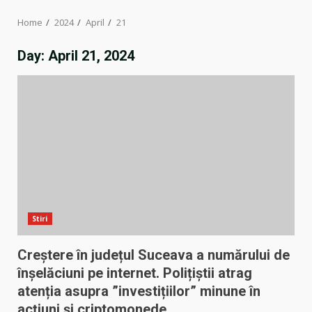
Home
2024
April
21
Day:
April 21, 2024
Stiri
Creștere în județul Suceava a numărului de
înșelăciuni pe internet. Polițiștii atrag
atenția asupra ”investițiilor” minune în
acțiuni și criptomonede