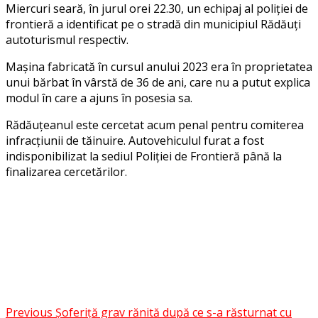
Miercuri seară, în jurul orei 22.30, un echipaj al poliției de
frontieră a identificat pe o stradă din municipiul Rădăuți
autoturismul respectiv.
Mașina fabricată în cursul anului 2023 era în proprietatea
unui bărbat în vârstă de 36 de ani, care nu a putut explica
modul în care a ajuns în posesia sa.
Rădăuțeanul este cercetat acum penal pentru comiterea
infracțiunii de tăinuire. Autovehiculul furat a fost
indisponibilizat la sediul Poliției de Frontieră până la
finalizarea cercetărilor.
Facebook
Messenger
WhatsApp
Twitter
Post
Previous
Șoferiță grav rănită după ce s-a răsturnat cu
Share