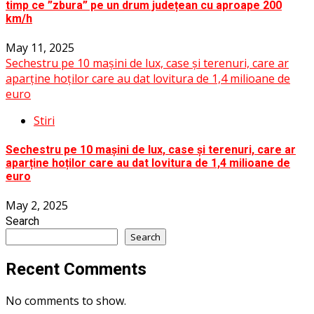
timp ce ”zbura” pe un drum județean cu aproape 200
km/h
May 11, 2025
Sechestru pe 10 mașini de lux, case și terenuri, care ar
aparține hoților care au dat lovitura de 1,4 milioane de
euro
Stiri
Sechestru pe 10 mașini de lux, case și terenuri, care ar
aparține hoților care au dat lovitura de 1,4 milioane de
euro
May 2, 2025
Search
Search
Recent Comments
No comments to show.