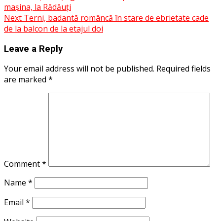
mașina, la Rădăuți
navigation
Next
Terni, badantă româncă în stare de ebrietate cade
de la balcon de la etajul doi
Leave a Reply
Your email address will not be published.
Required fields
are marked
*
Comment
*
Name
*
Email
*