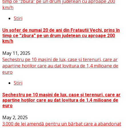
timp ce ”zbura” pe un drum județean cu aproape 200
km/h
Stiri
Un șofer de numai 20 de ani din Fratautii Vechi, prins în
timp ce ”zbura” pe un drum județean cu aproape 200
km/h
May 11, 2025
Sechestru pe 10 mașini de lux, case și terenuri, care ar
aparține hoților care au dat lovitura de 1,4 milioane de
euro
Stiri
Sechestru pe 10 mașini de lux, case și terenuri, care ar
aparține hoților care au dat lovitura de 1,4 milioane de
euro
May 2, 2025
3.000 de lei amendă pentru un bărbat care a abandonat