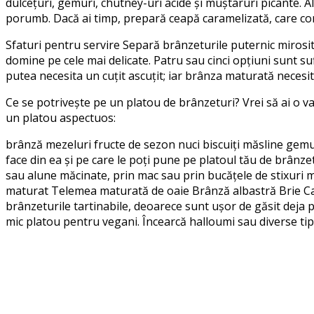
dulcețuri, gemuri, chutney-uri acide și muștaruri picante. 
porumb. Dacă ai timp, prepară ceapă caramelizată, care co
Sfaturi pentru servire Separă brânzeturile puternic mirosit
domine pe cele mai delicate. Patru sau cinci opțiuni sunt su
putea necesita un cuțit ascuțit; iar brânza maturată necesi
Ce se potrivește pe un platou de brânzeturi? Vrei să ai o va
un platou aspectuos:
brânză mezeluri fructe de sezon nuci biscuiți măsline gemu
face din ea și pe care le poți pune pe platoul tău de brânzet
sau alune măcinate, prin mac sau prin bucățele de stixur
maturat Telemea maturată de oaie Brânză albastră Brie Cam
brânzeturile tartinabile, deoarece sunt ușor de găsit deja pr
mic platou pentru vegani. Încearcă halloumi sau diverse tip
Facebook