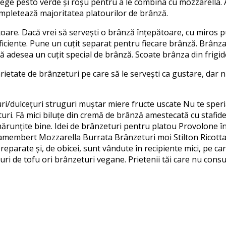
Alege pesto verde și roșu pentru a le combina cu mozzarella.
mpletează majoritatea platourilor de brânză.
oare. Dacă vrei să servești o brânză înțepătoare, cu miros pu
ficiente. Pune un cuțit separat pentru fiecare brânză. Brânza
tă adesea un cuțit special de brânză. Scoate brânza din frigi
rietate de brânzeturi pe care să le servești ca gustare, dar 
ri/dulcețuri struguri muștar miere fructe uscate Nu te speri
uri. Fă mici biluțe din cremă de brânză amestecată cu stafide 
i mărunțite bine. Idei de brânzeturi pentru platou Provolo
embert Mozzarella Burrata Brânzeturi moi Stilton Ricotta B
eparate și, de obicei, sunt vândute în recipiente mici, pe care
uri de tofu ori brânzeturi vegane. Prietenii tăi care nu con