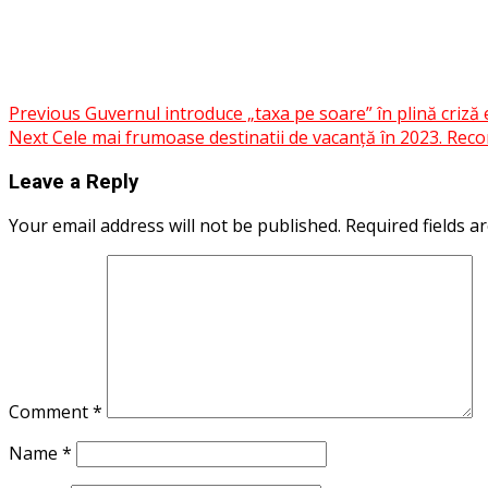
Messenger
WhatsApp
Twitter
Post
Previous
Guvernul introduce „taxa pe soare” în plină criză 
Share
Next
Cele mai frumoase destinatii de vacanță în 2023. Reco
navigation
Leave a Reply
Your email address will not be published.
Required fields 
Comment
*
Name
*