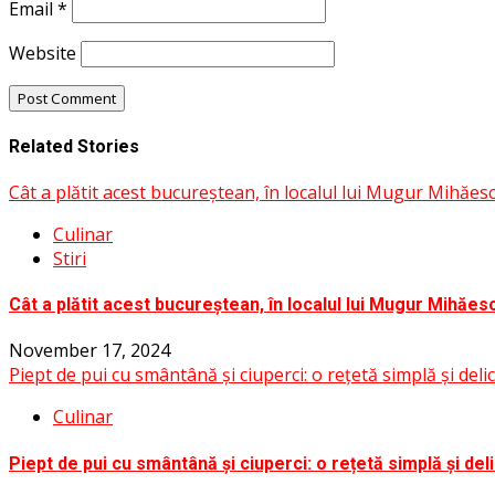
Email
*
Website
Related Stories
Cât a plătit acest bucureștean, în localul lui Mugur Mihăe
Culinar
Stiri
Cât a plătit acest bucureștean, în localul lui Mugur Mihăes
November 17, 2024
Piept de pui cu smântână și ciuperci: o rețetă simplă și deli
Culinar
Piept de pui cu smântână și ciuperci: o rețetă simplă și del