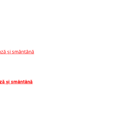
ânză și smântână
nză și smântână