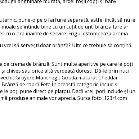
 Adaugă anghinare murată, ardei roșii copți și baby
ternic, pune-o pe o farfurie separată, astfel încât să nu le
 moale se întinde bine cu un cuțit de unt; brânza tare ar
der cu o oră înainte de servire. Frigul estompează aroma.
nu vrei să servești doar brânză? Uite ce trebuie să conțină
a de crema de brânză. Sunt multe aperitive pe care le poți
și chives sau orice altă verdeață dorești. Dă-le prin nuci
ne învechit Gruyere Manchego Gouda maturat Cheddar
rânză de capră Feta În această categorie includ și
 le poți pune direct pe platou. Dacă vrei, poți include și un
sumă produse animale vor aprecia. Sursa foto: 123rf.com