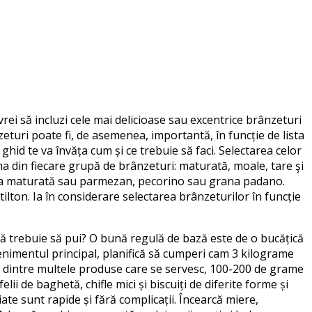
rei să incluzi cele mai delicioase sau excentrice brânzeturi
zeturi poate fi, de asemenea, importantă, în funcție de lista
 ghid te va învăța cum și ce trebuie să faci. Selectarea celor
a din fiecare grupă de brânzeturi: maturată, moale, tare şi
uda maturată sau parmezan, pecorino sau grana padano.
on. Ia în considerare selectarea brânzeturilor în funcție
ă trebuie să pui? O bună regulă de bază este de o bucățică
venimentul principal, planifică să cumperi cam 3 kilograme
dintre multele produse care se servesc, 100-200 de grame
i de baghetă, chifle mici și biscuiți de diferite forme și
iate sunt rapide și fără complicații. Încearcă miere,