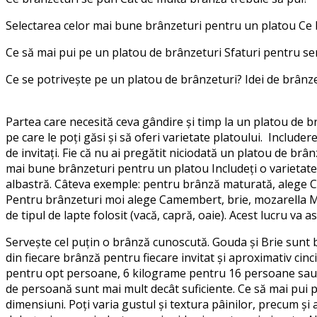
Selectarea celor mai bune brânzeturi pentru un platou Ce 
Ce să mai pui pe un platou de brânzeturi Sfaturi pentru se
Ce se potrivește pe un platou de brânzeturi? Idei de brânz
Partea care necesită ceva gândire și timp la un platou de br
pe care le poți găsi și să oferi varietate platoului. Includ
de invitați. Fie că nu ai pregătit niciodată un platou de brân
mai bune brânzeturi pentru un platou Includeți o varietate 
albastră. Câteva exemple: pentru brânză maturată, alege 
Pentru brânzeturi moi alege Camembert, brie, mozarella Man
de tipul de lapte folosit (vacă, capră, oaie). Acest lucru va 
Servește cel puțin o brânză cunoscută. Gouda și Brie sunt 
din fiecare brânză pentru fiecare invitat și aproximativ cin
pentru opt persoane, 6 kilograme pentru 16 persoane sau 
de persoană sunt mai mult decât suficiente. Ce să mai pui pe 
dimensiuni. Poți varia gustul și textura pâinilor, precum și 