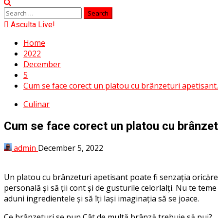
Menu
Search
for:
Asculta Live!
Home
2022
December
5
Cum se face corect un platou cu brânzeturi apetisant.
Culinar
Cum se face corect un platou cu brânzetu
admin
December 5, 2022
Un platou cu brânzeturi apetisant poate fi senzația oricărei 
personală și să ții cont și de gusturile celorlalți. Nu te te
aduni ingredientele și să îți lași imaginația să se joace.
Ce brânzeturi se pun Cât de multă brânză trebuie să pui?