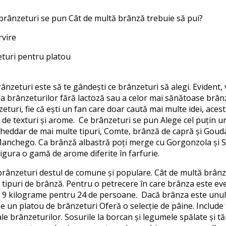
brânzeturi se pun Cât de multă brânză trebuie să pui?
rvire
eturi pentru platou
ânzeturi este să te gândești ce brânzeturi să alegi. Evident, v
erea brânzeturilor fără lactoză sau a celor mai sănătoase brân
zeturi, fie că ești un fan care doar caută mai multe idei, acest
de texturi și arome. Ce brânzeturi se pun Alege cel puțin un
Cheddar de mai multe tipuri, Comte, brânză de capră și Go
chego. Ca brânză albastră poți merge cu Gorgonzola și Stilt
asigura o gamă de arome diferite în farfurie.
brânzeturi destul de comune și populare. Cât de multă brânz
ci tipuri de brânză. Pentru o petrecere în care brânza este e
9 kilograme pentru 24 de persoane. Dacă brânza este unul 
un platou de brânzeturi Oferă o selecție de pâine. Include feli
ale brânzeturilor. Sosurile la borcan și legumele spălate și tă