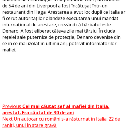
de 54 de ani din Liverpool a fost încătușat într-un
restaurant din Haga. Arestarea a avut loc după ce Italia ar
fi cerut autorităților olandeze executarea unui mandat
internațional de arestare, crezând că bărbatul este
Denaro. A fost eliberat câteva zile mai târziu. În ciuda
rețelei sale puternice de protecție, Denaro devenise din
ce în ce mai izolat în ultimii ani, potrivit informatorilor
mafiei.
Facebook
Messenger
WhatsApp
Twitter
Post
Previous
Cel mai căutat șef al mafiei din Italia,
Share
arestat. Era căutat de 30 de ani
navigation
Next
Un autocar cu români s-a răsturnat în Italia: 22 de
răniți, unul în stare gravă