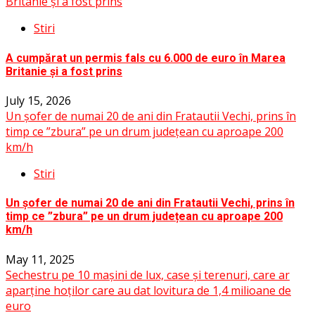
Britanie și a fost prins
Stiri
A cumpărat un permis fals cu 6.000 de euro în Marea
Britanie și a fost prins
July 15, 2026
Un șofer de numai 20 de ani din Fratautii Vechi, prins în
timp ce ”zbura” pe un drum județean cu aproape 200
km/h
Stiri
Un șofer de numai 20 de ani din Fratautii Vechi, prins în
timp ce ”zbura” pe un drum județean cu aproape 200
km/h
May 11, 2025
Sechestru pe 10 mașini de lux, case și terenuri, care ar
aparține hoților care au dat lovitura de 1,4 milioane de
euro