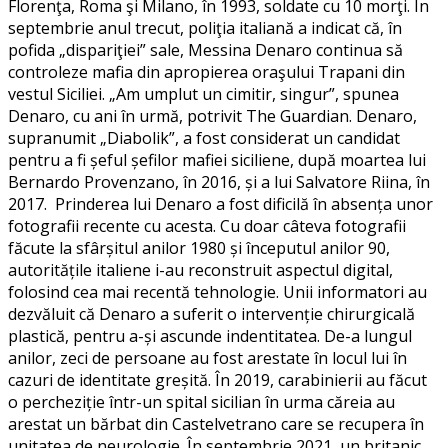
Florenţa, Roma şi Milano, în 1993, soldate cu 10 morţi. În
septembrie anul trecut, poliţia italiană a indicat că, în
pofida „dispariţiei” sale, Messina Denaro continua să
controleze mafia din apropierea oraşului Trapani din
vestul Siciliei. „Am umplut un cimitir, singur”, spunea
Denaro, cu ani în urmă, potrivit The Guardian. Denaro,
supranumit „Diabolik”, a fost considerat un candidat
pentru a fi șeful șefilor mafiei siciliene, după moartea lui
Bernardo Provenzano, în 2016, și a lui Salvatore Riina, în
2017. Prinderea lui Denaro a fost dificilă în absența unor
fotografii recente cu acesta. Cu doar câteva fotografii
făcute la sfârșitul anilor 1980 și începutul anilor 90,
autoritățile italiene i-au reconstruit aspectul digital,
folosind cea mai recentă tehnologie. Unii informatori au
dezvăluit că Denaro a suferit o intervenție chirurgicală
plastică, pentru a-și ascunde indentitatea. De-a lungul
anilor, zeci de persoane au fost arestate în locul lui în
cazuri de identitate greșită. În 2019, carabinierii au făcut
o percheziție într-un spital sicilian în urma căreia au
arestat un bărbat din Castelvetrano care se recupera în
unitatea de neurologie. În septembrie 2021, un britanic