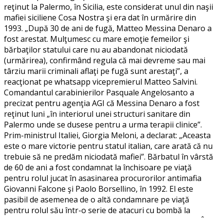
reţinut la Palermo, în Sicilia, este considerat unul din naşii
mafiei siciliene Cosa Nostra şi era dat în urmărire din
1993. „După 30 de ani de fugă, Matteo Messina Denaro a
fost arestat. Mulţumesc cu mare emoţie femeilor şi
bărbaţilor statului care nu au abandonat niciodată
(urmărirea), confirmând regula că mai devreme sau mai
târziu marii criminali aflaţi pe fugă sunt arestaţi”, a
reacţionat pe whatsapp vicepremierul Matteo Salvini.
Comandantul carabinierilor Pasquale Angelosanto a
precizat pentru agenţia AGI că Messina Denaro a fost
reţinut luni „în interiorul unei structuri sanitare din
Palermo unde se dusese pentru a urma terapii clinice”.
Prim-ministrul Italiei, Giorgia Meloni, a declarat: „Aceasta
este o mare victorie pentru statul italian, care arată că nu
trebuie să ne predăm niciodată mafiei”. Bărbatul în vârstă
de 60 de ani a fost condamnat la închisoare pe viaţă
pentru rolul jucat în asasinarea procurorilor antimafia
Giovanni Falcone şi Paolo Borsellino, în 1992. El este
pasibil de asemenea de o altă condamnare pe viaţă
pentru rolul său într-o serie de atacuri cu bombă la