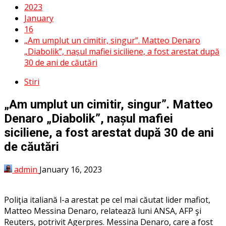
2023
January
16
„Am umplut un cimitir, singur”. Matteo Denaro
„Diabolik”, nașul mafiei siciliene, a fost arestat după
30 de ani de căutări
Stiri
„Am umplut un cimitir, singur”. Matteo
Denaro „Diabolik”, nașul mafiei
siciliene, a fost arestat după 30 de ani
de căutări
admin
January 16, 2023
Poliţia italiană l-a arestat pe cel mai căutat lider mafiot,
Matteo Messina Denaro, relatează luni ANSA, AFP şi
Reuters, potrivit Agerpres. Messina Denaro, care a fost