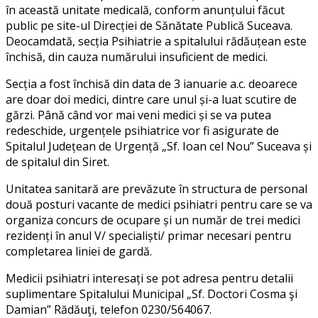
în această unitate medicală, conform anunțului făcut
public pe site-ul Direcției de Sănătate Publică Suceava.
Deocamdată, secția Psihiatrie a spitalului rădăuțean este
închisă, din cauza numărului insuficient de medici.
Secția a fost închisă din data de 3 ianuarie a.c. deoarece
are doar doi medici, dintre care unul și-a luat scutire de
gărzi. Până când vor mai veni medici și se va putea
redeschide, urgențele psihiatrice vor fi asigurate de
Spitalul Județean de Urgență „Sf. Ioan cel Nou” Suceava și
de spitalul din Siret.
Unitatea sanitară are prevăzute în structura de personal
două posturi vacante de medici psihiatri pentru care se va
organiza concurs de ocupare și un număr de trei medici
rezidenți în anul V/ specialiști/ primar necesari pentru
completarea liniei de gardă.
Medicii psihiatri interesați se pot adresa pentru detalii
suplimentare Spitalului Municipal „Sf. Doctori Cosma şi
Damian” Rădăuţi, telefon 0230/564067.