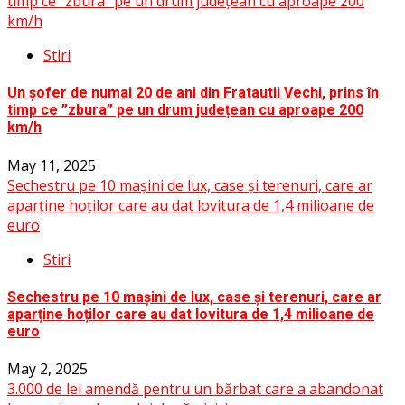
timp ce ”zbura” pe un drum județean cu aproape 200
km/h
Stiri
Un șofer de numai 20 de ani din Fratautii Vechi, prins în
timp ce ”zbura” pe un drum județean cu aproape 200
km/h
May 11, 2025
Sechestru pe 10 mașini de lux, case și terenuri, care ar
aparține hoților care au dat lovitura de 1,4 milioane de
euro
Stiri
Sechestru pe 10 mașini de lux, case și terenuri, care ar
aparține hoților care au dat lovitura de 1,4 milioane de
euro
May 2, 2025
3.000 de lei amendă pentru un bărbat care a abandonat