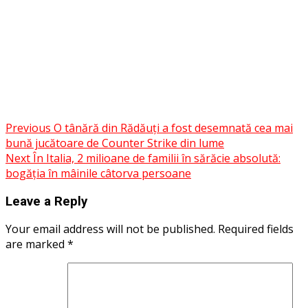
Facebook
Messenger
WhatsApp
Twitter
Post
Previous
O tânără din Rădăuți a fost desemnată cea mai
Share
bună jucătoare de Counter Strike din lume
navigation
Next
În Italia, 2 milioane de familii în sărăcie absolută:
bogăția în mâinile câtorva persoane
Leave a Reply
Your email address will not be published.
Required fields
are marked
*