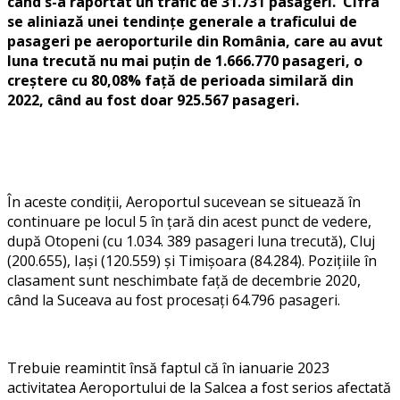
când s-a raportat un trafic de 31.731 pasageri. Cifra
se aliniază unei tendințe generale a traficului de
pasageri pe aeroporturile din România, care au avut
luna trecută nu mai puțin de 1.666.770 pasageri, o
creștere cu 80,08% față de perioada similară din
2022, când au fost doar 925.567 pasageri.
În aceste condiții, Aeroportul sucevean se situează în
continuare pe locul 5 în țară din acest punct de vedere,
după Otopeni (cu 1.034. 389 pasageri luna trecută), Cluj
(200.655), Iași (120.559) și Timișoara (84.284). Pozițiile în
clasament sunt neschimbate față de decembrie 2020,
când la Suceava au fost procesați 64.796 pasageri.
Trebuie reamintit însă faptul că în ianuarie 2023
activitatea Aeroportului de la Salcea a fost serios afectată