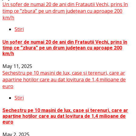
Un șofer de numai 20 de ani din Fratautii Vechi, prins în
timp ce ”zbura” pe un drum județean cu aproape 200
km/h
Stiri
Un șofer de numai 20 de ani din Fratautii Vechi, prins în
timp ce ”zbura” pe un drum județean cu aproape 200
km/h
May 11, 2025
Sechestru pe 10 mașini de lux, case și terenuri, care ar
aparține hoților care au dat lovitura de 1,4 milioane de
euro
Stiri
Sechestru pe 10 mașini de lux, case și terenuri, care ar
aparține hoților care au dat lovitura de 1,4 milioane de
euro
May 2, 2025