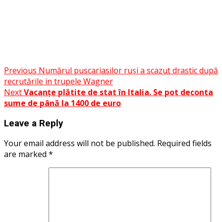
Facebook
Messenger
WhatsApp
Twitter
Post
Previous
Numărul puscariasilor ruși a scazut drastic după
Share
recrutările in trupele Wagner
navigation
Next
Vacanțe plătite de stat în Italia. Se pot deconta
sume de până la 1400 de euro
Leave a Reply
Your email address will not be published.
Required fields
are marked
*