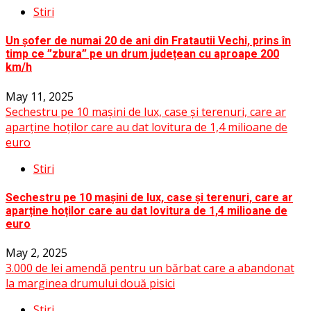
Stiri
Un șofer de numai 20 de ani din Fratautii Vechi, prins în
timp ce ”zbura” pe un drum județean cu aproape 200
km/h
May 11, 2025
Sechestru pe 10 mașini de lux, case și terenuri, care ar
aparține hoților care au dat lovitura de 1,4 milioane de
euro
Stiri
Sechestru pe 10 mașini de lux, case și terenuri, care ar
aparține hoților care au dat lovitura de 1,4 milioane de
euro
May 2, 2025
3.000 de lei amendă pentru un bărbat care a abandonat
la marginea drumului două pisici
Stiri