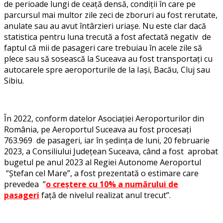
de perioade lungi de ceață densă, condiții în care pe
parcursul mai multor zile zeci de zboruri au fost rerutate,
anulate sau au avut întârzieri uriașe. Nu este clar dacă
statistica pentru luna trecută a fost afectată negativ de
faptul că mii de pasageri care trebuiau în acele zile să
plece sau să sosească la Suceava au fost transportați cu
autocarele spre aeroporturile de la Iași, Bacău, Cluj sau
Sibiu.
În 2022, conform datelor Asociației Aeroporturilor din
România, pe Aeroportul Suceava au fost procesați
763.969 de pasageri, iar în ședința de luni, 20 februarie
2023, a Consiliului Județean Suceava, când a fost aprobat
bugetul pe anul 2023 al Regiei Autonome Aeroportul
”Ștefan cel Mare”, a fost prezentată o estimare care
prevedea ”
o creștere cu 10% a numărului de
pasageri
față de nivelul realizat anul trecut”.