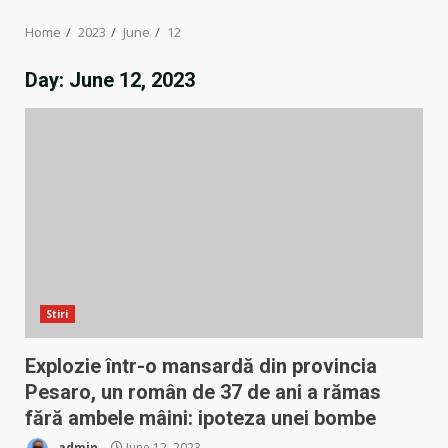
Home
2023
June
12
Day:
June 12, 2023
Stiri
Explozie într-o mansardă din provincia
Pesaro, un român de 37 de ani a rămas
fără ambele mâini: ipoteza unei bombe
admin
June 12, 2023