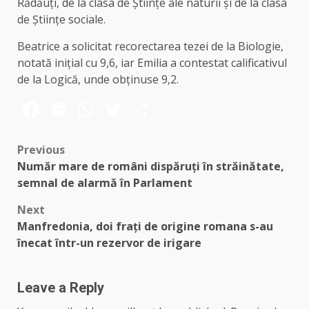
Rădăuți, de la clasa de Științe ale naturii și de la clasa
de Științe sociale.
Beatrice a solicitat recorectarea tezei de la Biologie,
notată inițial cu 9,6, iar Emilia a contestat calificativul
de la Logică, unde obținuse 9,2.
Facebook
Messenger
WhatsApp
Twitter
Share
Post
Previous
Număr mare de români dispăruți în străinătate,
navigation
semnal de alarmă în Parlament
Next
Manfredonia, doi frați de origine romana s-au
înecat într-un rezervor de irigare
Leave a Reply