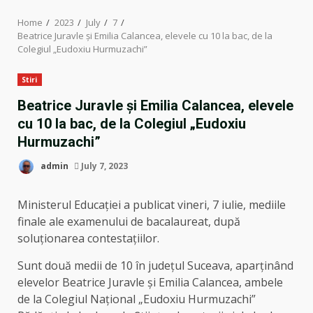
Home
2023
July
7
Beatrice Juravle și Emilia Calancea, elevele cu 10 la bac, de la
Colegiul „Eudoxiu Hurmuzachi”
Stiri
Beatrice Juravle și Emilia Calancea, elevele
cu 10 la bac, de la Colegiul „Eudoxiu
Hurmuzachi”
admin
July 7, 2023
Ministerul Educației a publicat vineri, 7 iulie, mediile
finale ale examenului de bacalaureat, după
soluționarea contestațiilor.
Sunt două medii de 10 în județul Suceava, aparținând
elevelor Beatrice Juravle și Emilia Calancea, ambele
de la Colegiul Național „Eudoxiu Hurmuzachi”