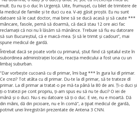
mult. Eu nu ți-o duc în Urgență. Uite, frumușel, cu bilet de trimitere de
la medicul de familie și te duci cu ea. V-ați găsit proștii. Eu nu sunt
datoare să le caut doctor, mai bine să se ducă acasă și să caute ***
mâncare, fasole, pernă să doarmă, că dacă stau 12 ore aici fac
reclamații că noi nu îi lăsăm să mănânce. Trebuie să fiu eu datorare
să sun Bucureștiul, că e maică-mea. Și să le trimit și cadouri”, mai
spune medicul de gardă.
Întrebat dacă se poate vorbi cu primarul, știut fiind că spitalul este în
subordinea administrației locale, reacția medicului a fost una cu un
limbaj suburban.
”Dar vorbește cucoană cu dl primar, îmi bag *** în gura lui dl primar.
Ce crezi? Tot atâta cu dl primar. Du-te la dl primar, să te trateze dl
primar. La dl primar ai tratat-o pe mă-ta până la 80 de ani. Ți-o duci și
ți-o tratezi pe cont propriu, ți-am spus eu să nu te duci? O iei de
mână și o duci. Nu-s eu datoare să ți-o duc. E vie, nu e moartă. Dă
din mâini, dă din picioare, nu e în comă”, a țipat medicul de gardă,
potrivit unei înregistrări prezentate de Antena 3 CNN.
Facebook