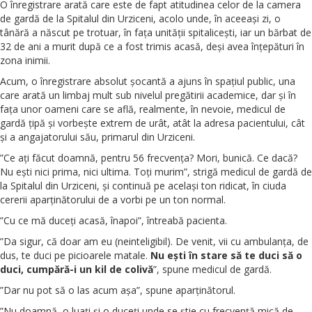
O înregistrare arată care este de fapt atitudinea celor de la camera
de gardă de la Spitalul din Urziceni, acolo unde, în aceeași zi, o
tânără a născut pe trotuar, în fața unității spitalicești, iar un bărbat de
32 de ani a murit după ce a fost trimis acasă, deși avea înțepături în
zona inimii.
Acum, o înregistrare absolut șocantă a ajuns în spațiul public, una
care arată un limbaj mult sub nivelul pregătirii academice, dar și în
fața unor oameni care se află, realmente, în nevoie, medicul de
gardă țipă și vorbește extrem de urât, atât la adresa pacientului, cât
și a angajatorului său, primarul din Urziceni.
”Ce ați făcut doamnă, pentru 56 frecvența? Mori, bunică. Ce dacă?
Nu ești nici prima, nici ultima. Toți murim”, strigă medicul de gardă de
la Spitalul din Urziceni, și continuă pe același ton ridicat, în ciuda
cererii aparținătorului de a vorbi pe un ton normal.
”Cu ce mă duceți acasă, înapoi”, întreabă pacienta.
”Da sigur, că doar am eu (neinteligibil). De venit, vii cu ambulanța, de
dus, te duci pe picioarele matale.
Nu ești în stare să te duci să o
duci, cumpără-i un kil de colivă
”, spune medicul de gardă.
”Dar nu pot să o las acum așa”, spune aparținătorul.
”Nu doamnă, o luați și o duceți unde se știe cu frecvență mică de