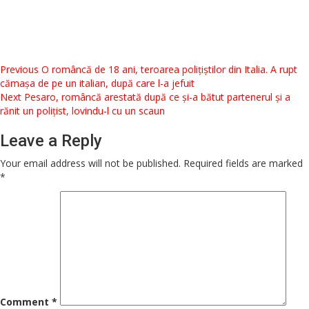
Messenger
WhatsApp
Twitter
Post
Previous
O româncă de 18 ani, teroarea polițiștilor din Italia. A rupt
Share
cămașa de pe un italian, după care l-a jefuit
navigation
Next
Pesaro, româncă arestată după ce și-a bătut partenerul și a
rănit un polițist, lovindu-l cu un scaun
Leave a Reply
Your email address will not be published.
Required fields are marked
*
Comment
*