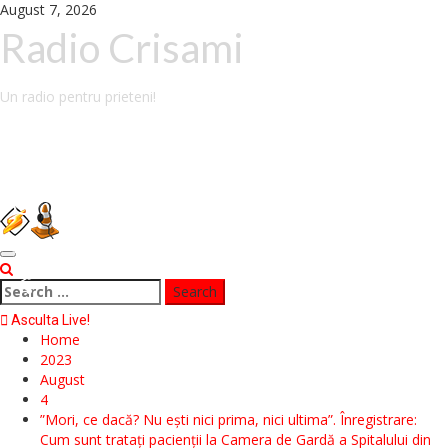
Skip
August 7, 2026
to
Radio Crisami
content
Un radio pentru prieteni!
Facebook
Messenger
WhatsApp
Primary
Twitter
Menu
Search
for:
Share
Asculta Live!
Home
2023
August
4
”Mori, ce dacă? Nu ești nici prima, nici ultima”. Înregistrare:
Cum sunt tratați pacienții la Camera de Gardă a Spitalului din