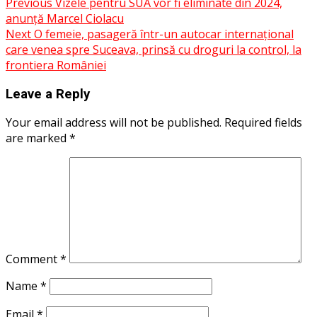
Post
Previous
Vizele pentru SUA vor fi eliminate din 2024,
Share
anunță Marcel Ciolacu
navigation
Next
O femeie, pasageră într-un autocar internațional
care venea spre Suceava, prinsă cu droguri la control, la
frontiera României
Leave a Reply
Your email address will not be published.
Required fields
are marked
*
Comment
*
Name
*
Email
*