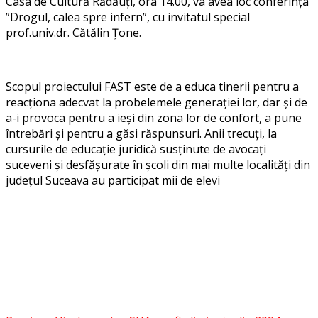
Casa de Cultură Rădăuți, ora 14.00, va avea loc conferința
”Drogul, calea spre infern”, cu invitatul special
prof.univ.dr. Cătălin Țone.
Scopul proiectului FAST este de a educa tinerii pentru a
reacționa adecvat la probelemele generației lor, dar și de
a-i provoca pentru a ieși din zona lor de confort, a pune
întrebări și pentru a găsi răspunsuri. Anii trecuți, la
cursurile de educație juridică susținute de avocați
suceveni și desfășurate în școli din mai multe localități din
județul Suceava au participat mii de elevi
Facebook
Messenger
WhatsApp
Twitter