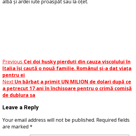
albă și ardei iute proaspăt sau la oțet.
Facebook
Messenger
WhatsApp
Twitter
Post
Previous
Cei doi husky pierduți din cauza viscolului în
Share
Italia își caută o nouă familie. Românul și-a dat viața
navigation
pentru ei
Next
Un bărbat a primit UN MILION de dolari după ce
a petrecut 17 ani în închisoare pentru o crimă comisă
de dublura sa
Leave a Reply
Your email address will not be published.
Required fields
are marked
*