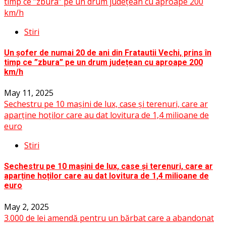
timp ce ”zbura” pe un drum județean cu aproape 200
km/h
Stiri
Un șofer de numai 20 de ani din Fratautii Vechi, prins în
timp ce ”zbura” pe un drum județean cu aproape 200
km/h
May 11, 2025
Sechestru pe 10 mașini de lux, case și terenuri, care ar
aparține hoților care au dat lovitura de 1,4 milioane de
euro
Stiri
Sechestru pe 10 mașini de lux, case și terenuri, care ar
aparține hoților care au dat lovitura de 1,4 milioane de
euro
May 2, 2025
3.000 de lei amendă pentru un bărbat care a abandonat