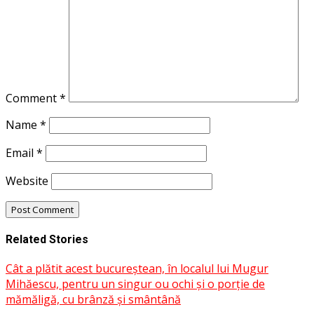
Comment
*
Name
*
Email
*
Website
Related Stories
Cât a plătit acest bucureștean, în localul lui Mugur
Mihăescu, pentru un singur ou ochi și o porție de
mămăligă, cu brânză și smântână