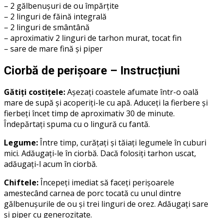
– 2 gălbenușuri de ou împărțite
– 2 linguri de făină integrală
– 2 linguri de smântână
– aproximativ 2 linguri de tarhon murat, tocat fin
– sare de mare fină și piper
Ciorbă de perișoare – Instrucțiuni
Gătiți costițele:
Așezați coastele afumate într-o oală
mare de supă și acoperiți-le cu apă. Aduceți la fierbere și
fierbeți încet timp de aproximativ 30 de minute.
Îndepărtați spuma cu o lingură cu fantă.
Legume:
Între timp, curățați și tăiați legumele în cuburi
mici. Adăugați-le în ciorbă. Dacă folosiți tarhon uscat,
adăugați-l acum în ciorbă.
Chiftele:
Începeți imediat să faceți perișoarele
amestecând carnea de porc tocată cu unul dintre
gălbenușurile de ou și trei linguri de orez. Adăugați sare
și piper cu generozitate.