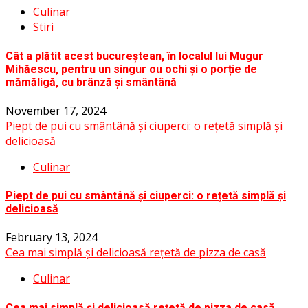
Culinar
Stiri
Cât a plătit acest bucureștean, în localul lui Mugur
Mihăescu, pentru un singur ou ochi și o porție de
mămăligă, cu brânză și smântână
November 17, 2024
Piept de pui cu smântână și ciuperci: o rețetă simplă și
delicioasă
Culinar
Piept de pui cu smântână și ciuperci: o rețetă simplă și
delicioasă
February 13, 2024
Cea mai simplă și delicioasă rețetă de pizza de casă
Culinar
Cea mai simplă și delicioasă rețetă de pizza de casă