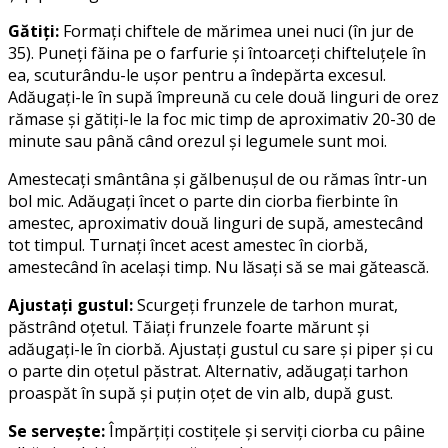
Gătiți:
Formați chiftele de mărimea unei nuci (în jur de
35). Puneți făina pe o farfurie și întoarceți chifteluțele în
ea, scuturându-le ușor pentru a îndepărta excesul.
Adăugați-le în supă împreună cu cele două linguri de orez
rămase și gătiți-le la foc mic timp de aproximativ 20-30 de
minute sau până când orezul și legumele sunt moi.
Amestecați smântâna și gălbenușul de ou rămas într-un
bol mic. Adăugați încet o parte din ciorba fierbinte în
amestec, aproximativ două linguri de supă, amestecând
tot timpul. Turnați încet acest amestec în ciorbă,
amestecând în același timp. Nu lăsați să se mai gătească.
Ajustați gustul:
Scurgeți frunzele de tarhon murat,
păstrând oțetul. Tăiați frunzele foarte mărunt și
adăugați-le în ciorbă. Ajustați gustul cu sare și piper și cu
o parte din oțetul păstrat. Alternativ, adăugați tarhon
proaspăt în supă și puțin oțet de vin alb, după gust.
Se servește:
Împărțiți costițele și serviți ciorba cu pâine