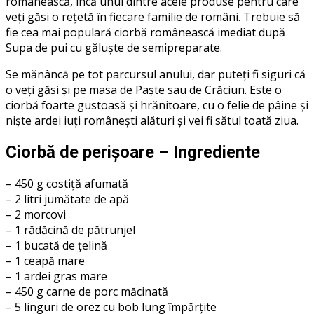
românească, încă unul dintre acele produse pentru care
veți găsi o rețetă în fiecare familie de români. Trebuie să
fie cea mai populară ciorbă românească imediat după
Supa de pui cu găluște de semipreparate.
Se mănâncă pe tot parcursul anului, dar puteți fi siguri că
o veți găsi și pe masa de Paște sau de Crăciun. Este o
ciorbă foarte gustoasă și hrănitoare, cu o felie de pâine și
niște ardei iuți românești alături și vei fi sătul toată ziua.
Ciorbă de perișoare – Ingrediente
– 450 g costiță afumată
– 2 litri jumătate de apă
– 2 morcovi
– 1 rădăcină de pătrunjel
– 1 bucată de țelină
– 1 ceapă mare
– 1 ardei gras mare
– 450 g carne de porc măcinată
– 5 linguri de orez cu bob lung împărțite