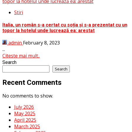
topor la hotelul unde lucrează ea: arestat
Stiri
Italia, un român s-a certat cu soția și s-a prezentat cu un
topor la hotelul unde lucrează ea: arestat
admin
February 8, 2023
...
Citeste mai mult..
Search
Search
Recent Comments
No comments to show.
July 2026
May 2025
April 2025
March 2025