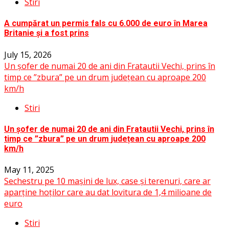
Stiri
A cumpărat un permis fals cu 6.000 de euro în Marea
Britanie și a fost prins
July 15, 2026
Un șofer de numai 20 de ani din Fratautii Vechi, prins în
timp ce ”zbura” pe un drum județean cu aproape 200
km/h
Stiri
Un șofer de numai 20 de ani din Fratautii Vechi, prins în
timp ce ”zbura” pe un drum județean cu aproape 200
km/h
May 11, 2025
Sechestru pe 10 mașini de lux, case și terenuri, care ar
aparține hoților care au dat lovitura de 1,4 milioane de
euro
Stiri