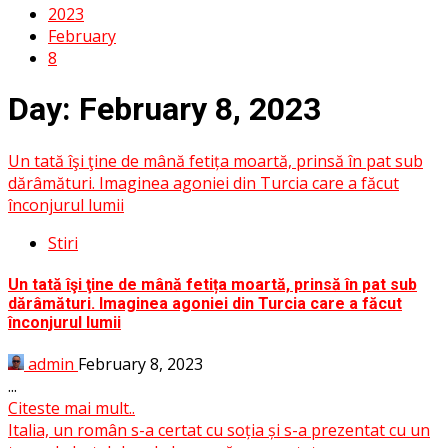
2023
February
8
Day:
February 8, 2023
Un tată îşi ţine de mână fetița moartă, prinsă în pat sub
dărâmături. Imaginea agoniei din Turcia care a făcut
înconjurul lumii
Stiri
Un tată îşi ţine de mână fetița moartă, prinsă în pat sub
dărâmături. Imaginea agoniei din Turcia care a făcut
înconjurul lumii
admin
February 8, 2023
...
Citeste mai mult..
Italia, un român s-a certat cu soția și s-a prezentat cu un