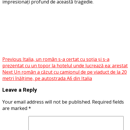
impresionați profund de această tragedie.
Facebook
Messenger
WhatsApp
Twitter
Post
Previous
Italia, un român s-a certat cu soția și s-a
Share
prezentat cu un topor la hotelul unde lucrează ea: arestat
navigation
Next
Un român a căzut cu camionul de pe viaduct de la 20
metri înălțime, pe autostrada A6 din Italia
Leave a Reply
Your email address will not be published.
Required fields
are marked
*