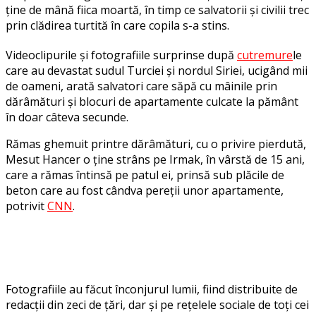
ține de mână fiica moartă, în timp ce salvatorii și civilii trec
prin clădirea turtită în care copila s-a stins.
Videoclipurile și fotografiile surprinse după
cutremure
le
care au devastat sudul Turciei și nordul Siriei, ucigând mii
de oameni, arată salvatori care săpă cu mâinile prin
dărâmături și blocuri de apartamente culcate la pământ
în doar câteva secunde.
Rămas ghemuit printre dărâmături, cu o privire pierdută,
Mesut Hancer o ține strâns pe Irmak, în vârstă de 15 ani,
care a rămas întinsă pe patul ei, prinsă sub plăcile de
beton care au fost cândva pereții unor apartamente,
potrivit
CNN
.
Fotografiile au făcut înconjurul lumii, fiind distribuite de
redacții din zeci de țări, dar și pe rețelele sociale de toți cei