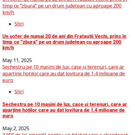
timp ce ”zbura” pe un drum județean cu aproape 200
km/h
Stiri
Un șofer de numai 20 de ani din Fratautii Vechi, prins în
timp ce ”zbura” pe un drum județean cu aproape 200
km/h
May 11, 2025
Sechestru pe 10 mașini de lux, case și terenuri, care ar
aparține hoților care au dat lovitura de 1,4 milioane de
euro
Stiri
Sechestru pe 10 mașini de lux, case și terenuri, care ar
aparține hoților care au dat lovitura de 1,4 milioane de
euro
May 2, 2025
3.000 de lei amendă pentru un bărbat care a abandonat