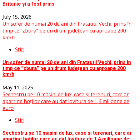
Britanie și a fost prins
July 15, 2026
Un șofer de numai 20 de ani din Fratautii Vechi, prins în
timp ce ”zbura” pe un drum județean cu aproape 200
km/h
Stiri
Un șofer de numai 20 de ani din Fratautii Vechi, prins în
timp ce ”zbura” pe un drum județean cu aproape 200
km/h
May 11, 2025
Sechestru pe 10 mașini de lux, case și terenuri, care ar
aparține hoților care au dat lovitura de 1,4 milioane de
euro
Stiri
Sechestru pe 10 mașini de lux, case și terenuri, care ar
aparține hoților care au dat lovitura de 1,4 milioane de