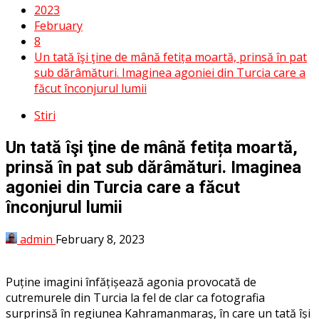
2023
February
8
Un tată îşi ţine de mână fetița moartă, prinsă în pat
sub dărâmături. Imaginea agoniei din Turcia care a
făcut înconjurul lumii
Stiri
Un tată îşi ţine de mână fetița moartă,
prinsă în pat sub dărâmături. Imaginea
agoniei din Turcia care a făcut
înconjurul lumii
admin
February 8, 2023
Puține imagini înfățișează agonia provocată de
cutremurele din Turcia la fel de clar ca fotografia
surprinsă în regiunea Kahramanmaraș, în care un tată își