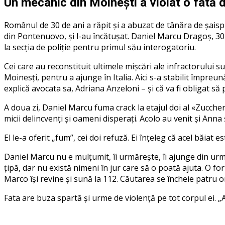
Un mecanic din Moinești a violat o fată d
Românul de 30 de ani a răpit și a abuzat de tânăra de șaispr
din Pontenuovo, și l-au încătușat. Daniel Marcu Dragoș, 30 d
la secția de poliție pentru primul său interogatoriu.
Cei care au reconstituit ultimele mișcări ale infractorului 
Moinesți, pentru a ajunge în Italia. Aici s-a stabilit împre
explică avocata sa, Adriana Anzeloni – și că va fi obligat să
A doua zi, Daniel Marcu fuma crack la etajul doi al «Zuccheri
micii delincvenți și oameni disperați. Acolo au venit și Anna 
El le-a oferit „fum”, cei doi refuză. Ei înțeleg că acel băiat
Daniel Marcu nu e mulțumit, îi urmărește, îi ajunge din urmă 
țipă, dar nu există nimeni în jur care să o poată ajuta. O fo
Marco își revine și sună la 112. Căutarea se încheie patru ore
Fata are buza spartă și urme de violență pe tot corpul ei. „