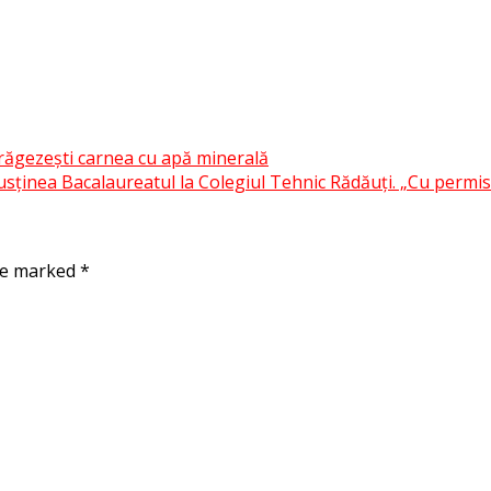
frăgezești carnea cu apă minerală
ținea Bacalaureatul la Colegiul Tehnic Rădăuți. „Cu permisul
are marked
*