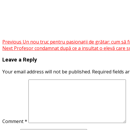
Facebook
Messenger
WhatsApp
Twitter
Post
Previous
Un nou truc pentru pasionații de grătar: cum să 
Share
Next
Profesor condamnat după ce a insultat o elevă care sus
navigation
Leave a Reply
Your email address will not be published.
Required fields 
Comment
*