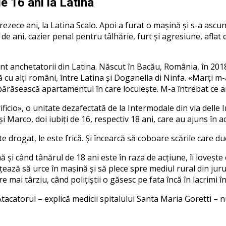
e 16 ani la Latina
ezece ani, la Latina Scalo. Apoi a furat o mașină și s-a ascun
e ani, cazier penal pentru tâlhărie, furt și agresiune, aflat 
sunt anchetatorii din Latina. Născut în Bacău, România, în 201
ună cu alți români, între Latina și Doganella di Ninfa. «Marț
 părăsească apartamentul în care locuiește. M-a întrebat ce ar 
ficio», o unitate dezafectată de la Intermodale din via delle 
și Marco, doi iubiți de 16, respectiv 18 ani, care au ajuns în a
 este drogat, le este frică. Și încearcă să coboare scările care
și când tânărul de 18 ani este în raza de acțiune, îi lovește 
rțează să urce în mașină și să plece spre mediul rural din jur
 mai târziu, când polițiștii o găsesc pe fata încă în lacrimi în
Atacatorul – explică medicii spitalului Santa Maria Goretti – 