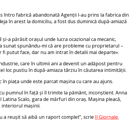
s întro fabrică abandonată Agenții l-au prins la fabrica din
deja în arest la domiciliu, a fost dus duminică după-amiază
8 și-a părăsit orașul unde lucra ocazional ca mecanic,
i m-a sunat spunându-mi că are probleme cu proprietarul –
fi putut face, dar nu am intrat în detalii mai departe».
Industrie, care în ultimii ani a devenit un adăpost pentru
cel loc pustiu în după-amiaza târziu în căutarea intimității.
 duc în piața unde este parcat mașina cu care au ajuns.
cu pumnul în față și îl trimite la pământ, inconștient. Anna
ul Latina Scalo, gara de mărfuri din oraș. Mașina pleacă,
 interiorul mașinii.
nu a reușit să aibă un raport complet”, scrie
Il Giornale.