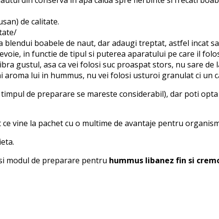
san) de calitate.
tate/
 a blendui boabele de naut, dar adaugi treptat, astfel incat s
voie, in functie de tipul si puterea aparatului pe care il folo
ibra gustul, asa ca vei folosi suc proaspat stors, nu sare de
ai aroma lui in hummus, nu vei folosi usturoi granulat ci un c
timpul de preparare se mareste considerabil), dar poti opta 
ce vine la pachet cu o multime de avantaje pentru organism:
ieta.
nte si modul de preparare pentru
hummus libanez fin si crem