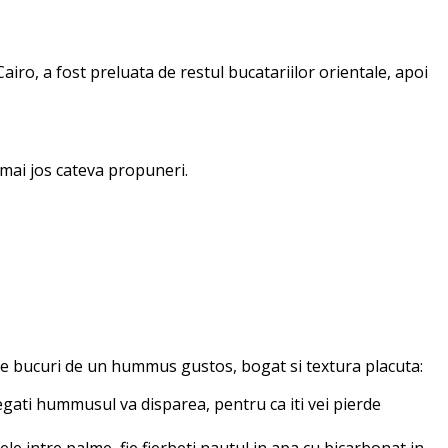
iro, a fost preluata de restul bucatariilor orientale, apoi
 mai jos cateva propuneri.
sa te bucuri de un hummus gustos, bogat si textura placuta:
egati hummusul va disparea, pentru ca iti vei pierde
le intre palme, fie fierbeti nautul in apa cu bicarbonat in