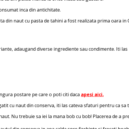
consumat inca din antichitate.
 din naut cu pasta de tahini a fost realizata prima oara in Ca
ariante, adaugand diverse ingrediente sau condimente. Iti las
ingura postare pe care o poti citi daca
apesi aici.
gatit cu naut din conserva, iti las cateva sfaturi pentru ca 
 naut. Nu trebuie sa iei la mana bob cu bob! Placerea de a pr
autul din conserva in apa calda spre fierbinte si frecati boabe