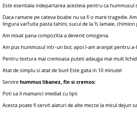
Este esentiala indepartarea acesteia pentru ca hummusul sa
Daca ramane pe cateva boabe nu va fi o mare tragedie. Am p
lingura varfuita pasta tahini, sucul de la ½ lamaie, chimion 
Am mixat pana compozitia a devenit omogena.
Am pus hummusul intr-un bol, apoi l-am aranjat pentru a-l 
Pentru textura mai cremoasa puteti adauga mai mult lichid
Atat de simplu si atat de bun! Este gata in 10 minute!
Servire
hummus libanez, fin si cremos:
Poti sa il mamanci imediat cu lipii.
Acesta poate fi servit alaturi de alte mezze la micul dejun s
Facebook