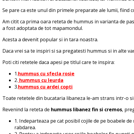
Se pare ca este unul din primele preparate ale lumii, fiind 
Am citit ca prima oara reteta de hummus in varianta de pasta
a fost adoptata de tot mapamondul.
Acesta a devenit popular si in tara noastra.
Daca vrei sa te inspiri si sa pregatesti hummus si in alte v
Poti citi retetele daca apesi pe titlul care te inspira:
1.
hummus cu sfecla rosie
2.
hummus cu leurda
3.
hummus cu ardei copti
Toate retetele din bucataria libaneza le-am strans intr-o s
Revenind la reteta de
hummus libanez fin si cremos
, pre
1. Indeparteaza pe cat posibil cojile de pe boabele de
rabdarea.
2. Pentru a indeparta usor cojile boabelor fie puneti n