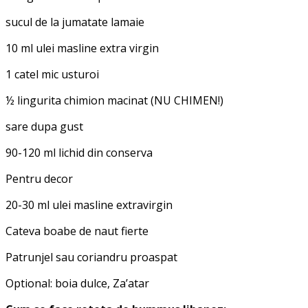
sucul de la jumatate lamaie
10 ml ulei masline extra virgin
1 catel mic usturoi
½ lingurita chimion macinat (NU CHIMEN!)
sare dupa gust
90-120 ml lichid din conserva
Pentru decor
20-30 ml ulei masline extravirgin
Cateva boabe de naut fierte
Patrunjel sau coriandru proaspat
Optional: boia dulce, Za’atar