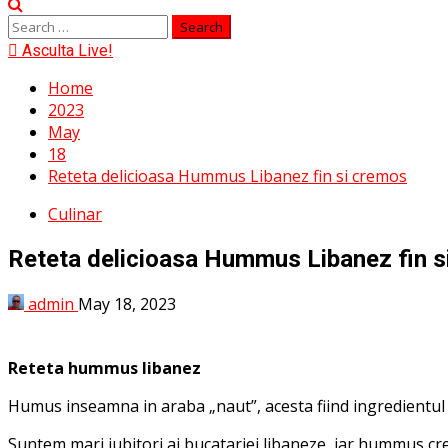
Menu
Search
for:
Asculta Live!
Home
2023
May
18
Reteta delicioasa Hummus Libanez fin si cremos
Culinar
Reteta delicioasa Hummus Libanez fin s
admin
May 18, 2023
Reteta hummus libanez
Humus inseamna in araba „naut”, acesta fiind ingredientul 
Suntem mari iubitori ai bucatariei libaneze, iar hummus c