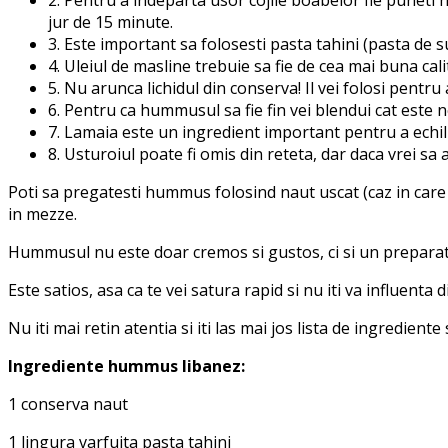
jur de 15 minute.
3. Este important sa folosesti pasta tahini (pasta de su
4. Uleiul de masline trebuie sa fie de cea mai buna cali
5. Nu arunca lichidul din conserva! Il vei folosi pentru
6. Pentru ca hummusul sa fie fin vei blendui cat este ne
7. Lamaia este un ingredient important pentru a echil
8. Usturoiul poate fi omis din reteta, dar daca vrei sa 
Poti sa pregatesti hummus folosind naut uscat (caz in care 
in mezze.
Hummusul nu este doar cremos si gustos, ci si un preparat 
Este satios, asa ca te vei satura rapid si nu iti va influenta d
Nu iti mai retin atentia si iti las mai jos lista de ingredie
Ingrediente hummus libanez:
1 conserva naut
1 lingura varfuita pasta tahini