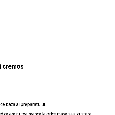
i cremos
de baza al preparatului.
red ca am putea manca la orice masa sau gustare.