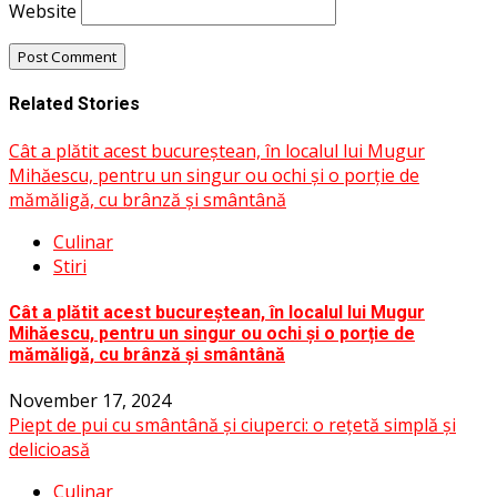
Website
Related Stories
Cât a plătit acest bucureștean, în localul lui Mugur
Mihăescu, pentru un singur ou ochi și o porție de
mămăligă, cu brânză și smântână
Culinar
Stiri
Cât a plătit acest bucureștean, în localul lui Mugur
Mihăescu, pentru un singur ou ochi și o porție de
mămăligă, cu brânză și smântână
November 17, 2024
Piept de pui cu smântână și ciuperci: o rețetă simplă și
delicioasă
Culinar