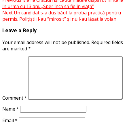
Post
Share
în urmă cu 13 ani. „Sper încă să fie în viață”
navigation
Next
Un candidat s-a dus băut la proba practică pentru
permis. Polițiștii l-au “mirosit” și nu l-au lăsat la volan
Leave a Reply
Your email address will not be published.
Required fields
are marked
*
Comment
*
Name
*
Email
*