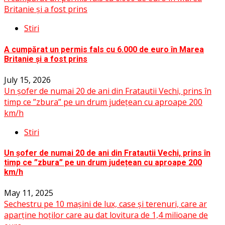
Britanie și a fost prins
Stiri
A cumpărat un permis fals cu 6.000 de euro în Marea
Britanie și a fost prins
July 15, 2026
Un șofer de numai 20 de ani din Fratautii Vechi, prins în
timp ce ”zbura” pe un drum județean cu aproape 200
km/h
Stiri
Un șofer de numai 20 de ani din Fratautii Vechi, prins în
timp ce ”zbura” pe un drum județean cu aproape 200
km/h
May 11, 2025
Sechestru pe 10 mașini de lux, case și terenuri, care ar
aparține hoților care au dat lovitura de 1,4 milioane de