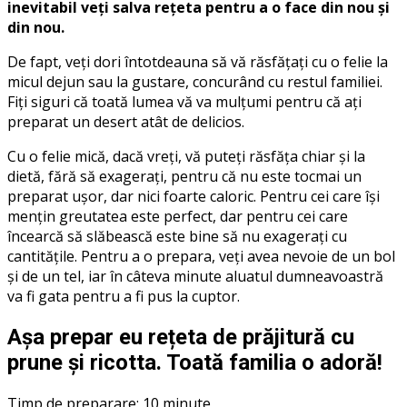
inevitabil veți salva rețeta pentru a o face din nou și
din nou.
De fapt, veți dori întotdeauna să vă răsfățați cu o felie la
micul dejun sau la gustare, concurând cu restul familiei.
Fiți siguri că toată lumea vă va mulțumi pentru că ați
preparat un desert atât de delicios.
Cu o felie mică, dacă vreți, vă puteți răsfăța chiar și la
dietă, fără să exagerați, pentru că nu este tocmai un
preparat ușor, dar nici foarte caloric. Pentru cei care își
mențin greutatea este perfect, dar pentru cei care
încearcă să slăbească este bine să nu exagerați cu
cantitățile. Pentru a o prepara, veți avea nevoie de un bol
și de un tel, iar în câteva minute aluatul dumneavoastră
va fi gata pentru a fi pus la cuptor.
Așa prepar eu rețeta de prăjitură cu
prune și ricotta. Toată familia o adoră!
Timp de preparare: 10 minute