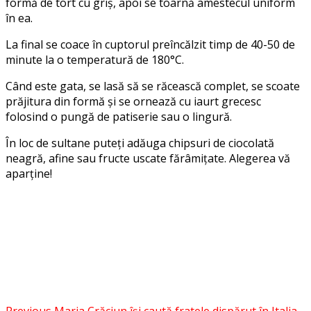
formă de tort cu griș, apoi se toarnă amestecul uniform
în ea.
La final se coace în cuptorul preîncălzit timp de 40-50 de
minute la o temperatură de 180°C.
Când este gata, se lasă să se răcească complet, se scoate
prăjitura din formă și se ornează cu iaurt grecesc
folosind o pungă de patiserie sau o lingură.
În loc de sultane puteți adăuga chipsuri de ciocolată
neagră, afine sau fructe uscate fărâmițate. Alegerea vă
aparține!
Facebook
Messenger
WhatsApp
Twitter
Previous
Maria Crăciun își caută fratele dispărut în Italia